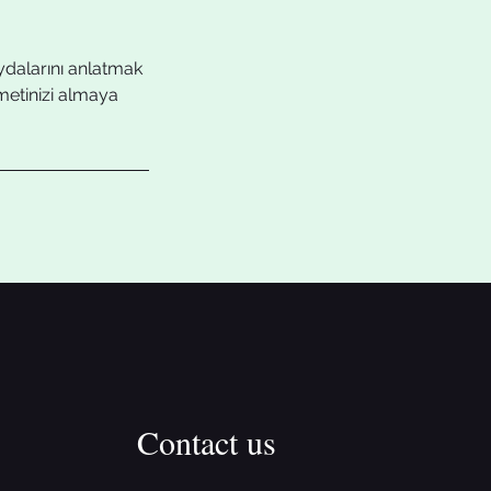
faydalarını anlatmak
zmetinizi almaya
Contact us