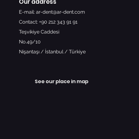
Our address
E-mail:
ar-dent@ar-dent.com
Contact: +90 212 343 91 91
Teşvikiye Caddesi
No.49/10
Nişantaşı / İstanbul / Türkiye
See our place in map