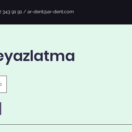
2 343 91 91 /
ar-dent@ar-dent.com
Beyazlatma
0